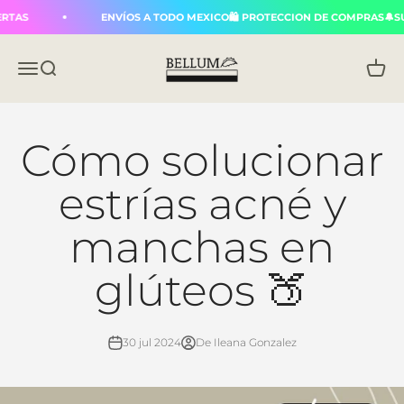
Ir al contenido
RTAS
ENVÍOS A TODO MEXICO🛍️ PROTECCION DE COMPRAS🔔SU
Bellum
Abrir menú de navegación
Abrir búsqueda
Abrir 
Cómo solucionar
estrías acné y
manchas en
glúteos 🍑
30 jul 2024
De Ileana Gonzalez