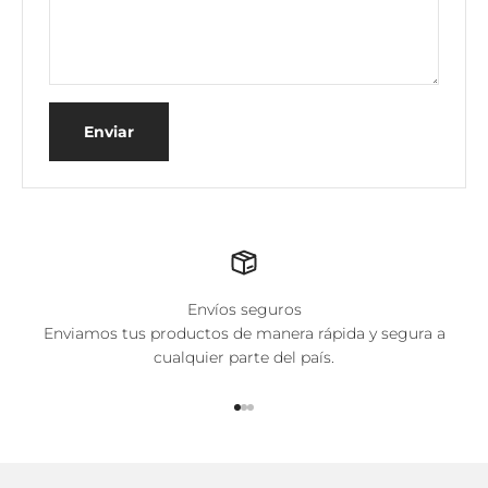
Enviar
Envíos seguros
Enviamos tus productos de manera rápida y segura a
cualquier parte del país.
Ir al artículo 1
Ir al artículo 2
Ir al artículo 3