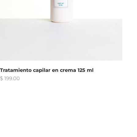
Tratamiento capilar en crema 125 ml
Precio de oferta
$ 199.00