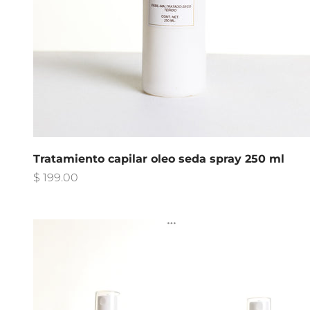
Tratamiento capilar oleo seda spray 250 ml
Precio de oferta
$ 199.00