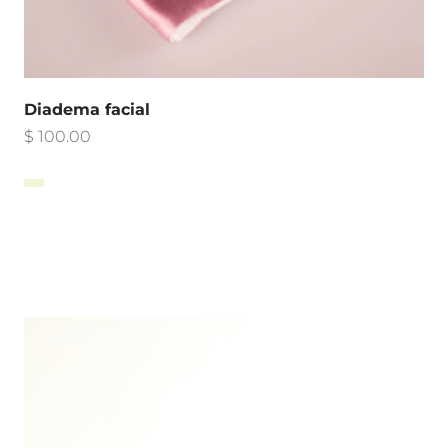
Diadema facial
Precio de oferta
$ 100.00
Rosa
Beige