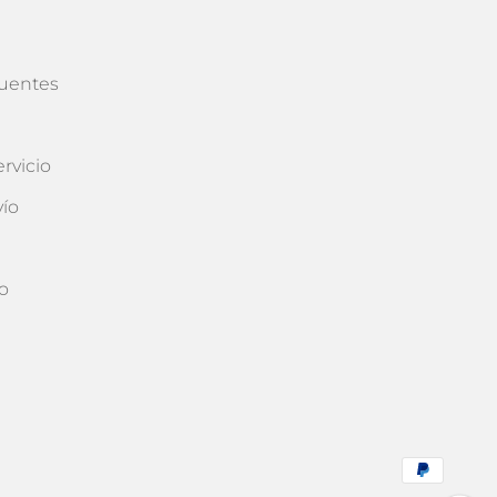
cuentes
rvicio
vío
o