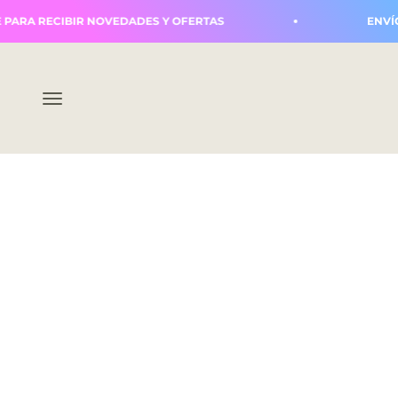
Ir al contenido
ARA RECIBIR NOVEDADES Y OFERTAS
ENVÍOS 
Abrir menú de navegación