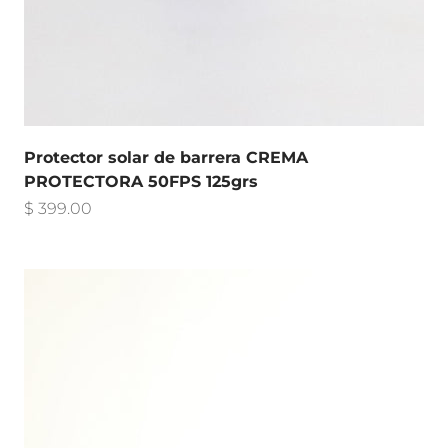
Protector solar de barrera CREMA
PROTECTORA 50FPS 125grs
Precio de oferta
$ 399.00