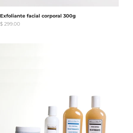
Exfoliante facial corporal 300g
Precio de oferta
$ 299.00