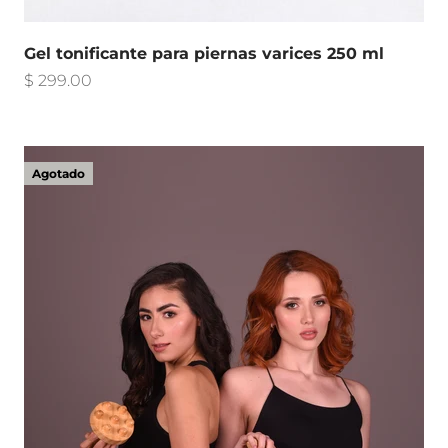
Gel tonificante para piernas varices 250 ml
Precio de oferta
$ 299.00
Agotado