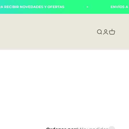
IBIR NOVEDADES Y OFERTAS
ENVÍOS A TODO
Abrir búsque
Abrir págin
Abrir carr