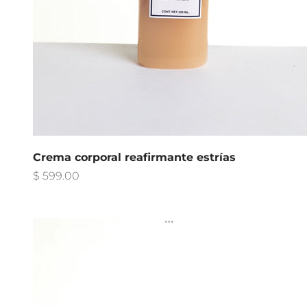
Crema corporal reafirmante estrías
Precio de oferta
$ 599.00