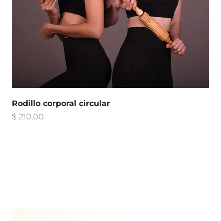
Rodillo corporal circular
Precio de oferta
$ 210.00