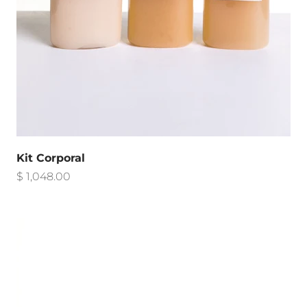
Kit Corporal
Precio de oferta
$ 1,048.00