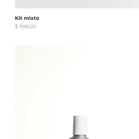
Kit mixto
Precio de oferta
$ 998.00