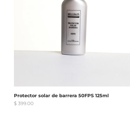
Protector solar de barrera 50FPS 125ml
Precio de oferta
$ 399.00