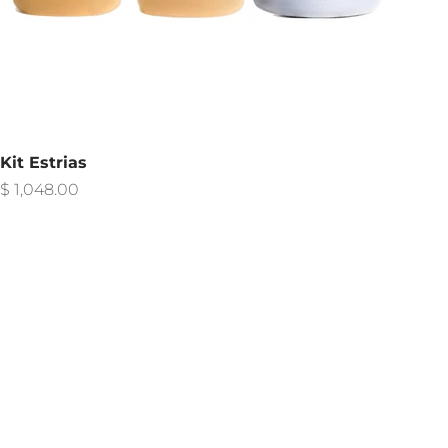
Kit Estrias
Precio de oferta
$ 1,048.00