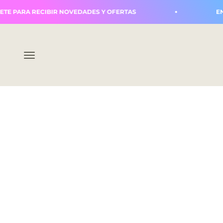
Ir al contenido
ARA RECIBIR NOVEDADES Y OFERTAS
ENVÍOS 
Abrir menú de navegación