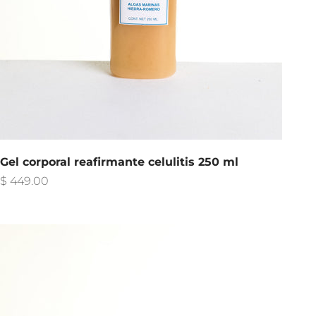
Gel corporal reafirmante celulitis 250 ml
Precio de oferta
$ 449.00