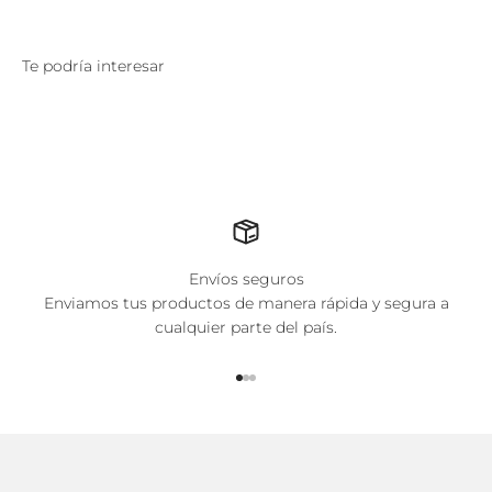
Te podría interesar
Envíos seguros
Enviamos tus productos de manera rápida y segura a
cualquier parte del país.
Ir al artículo 1
Ir al artículo 2
Ir al artículo 3