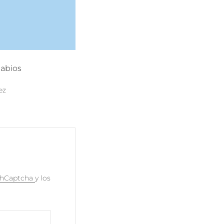
labios
ez
e hCaptcha
y los