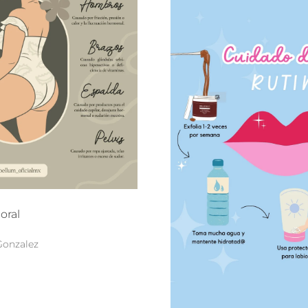
oral
Gonzalez