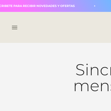
Ir al contenido
TE PARA RECIBIR NOVEDADES Y OFERTAS
ENV
Abrir menú de navegación
Sinc
mens