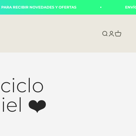
 RECIBIR NOVEDADES Y OFERTAS
ENVÍOS A 
Abrir búsque
Abrir págin
Abrir carr
ciclo
el ❤️