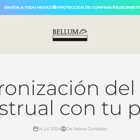
ÍOS A TODO MEXICO🛍️ PROTECCION DE COMPRAS🔔SUSCRIBETE PARA
Bellum
ronización del 
trual con tu pi
14 jul 2024
De Ileana Gonzalez