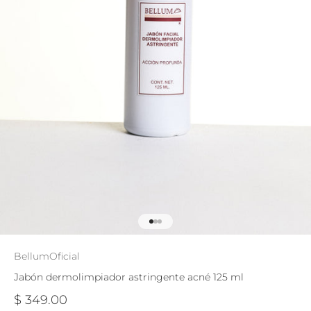
Ir al artículo 1
Ir al artículo 2
Ir al artículo 3
BellumOficial
Jabón dermolimpiador astringente acné 125 ml
Precio de oferta
$ 349.00